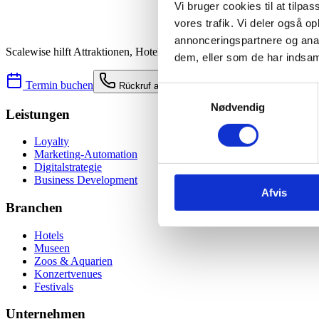
Vi bruger cookies til at tilpas
vores trafik. Vi deler også 
annonceringspartnere og anal
Scalewise hilft Attraktionen, Hotels, Museen, Zoos und Live-Venues,
dem, eller som de har indsaml
Termin buchen
Rückruf anfordern
Samtykkevalg
Nødvendig
Leistungen
Loyalty
Marketing-Automation
Digitalstrategie
Business Development
Afvis
Branchen
Hotels
Museen
Zoos & Aquarien
Konzertvenues
Festivals
Unternehmen