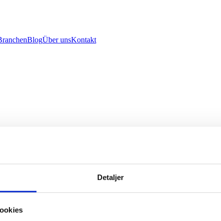
Branchen
Blog
Über uns
Kontakt
Automation und Digitalstrategie für Attraktionen.
Detaljer
ookies