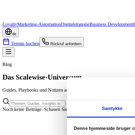
Loyalty
Marketing-Automation
Digitalstrategie
Business Development
de
Termin buchen
Rückruf anfordern
Blog
Das Scalewise-Universum
Guides, Playbooks und Notizen aus der Praxis zu Loyalty, Marketing-
Samtykke
Noch keine Beiträge. Schauen Sie bald wieder vorbei.
Denne hjemmeside bruger c