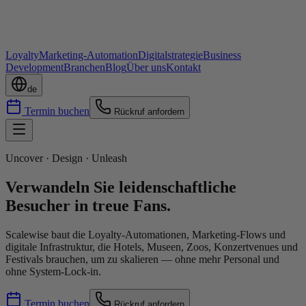
Loyalty
Marketing-Automation
Digitalstrategie
Business
Development
Branchen
Blog
Über uns
Kontakt
de
Termin buchen
Rückruf anfordern
Uncover · Design · Unleash
Verwandeln Sie leidenschaftliche
Besucher in treue Fans.
Scalewise baut die Loyalty-Automationen, Marketing-Flows und
digitale Infrastruktur, die Hotels, Museen, Zoos, Konzertvenues und
Festivals brauchen, um zu skalieren — ohne mehr Personal und
ohne System-Lock-in.
Termin buchen
Rückruf anfordern