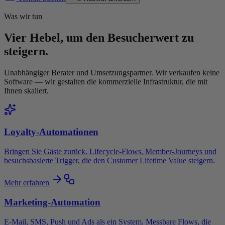
Was wir tun
Vier Hebel, um den Besucherwert zu
steigern.
Unabhängiger Berater und Umsetzungspartner. Wir verkaufen keine
Software — wir gestalten die kommerzielle Infrastruktur, die mit
Ihnen skaliert.
Loyalty-Automationen
Bringen Sie Gäste zurück. Lifecycle-Flows, Member-Journeys und
besuchsbasierte Trigger, die den Customer Lifetime Value steigern.
Mehr erfahren
Marketing-Automation
E-Mail, SMS, Push und Ads als ein System. Messbare Flows, die